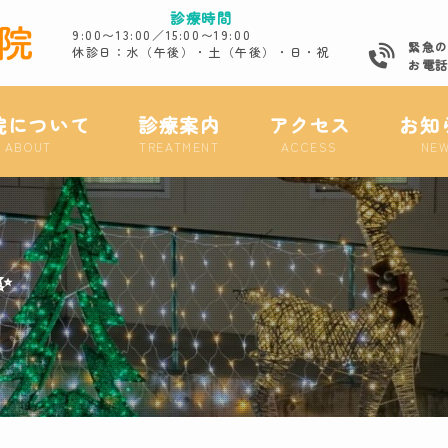
診療時間
9:00〜13:00／15:00〜19:00
緊急
休診日：水（午後）・土（午後）・日・祝
お電
院について
診療案内
アクセス
お知
ABOUT
TREATMENT
ACCESS
NE
✨