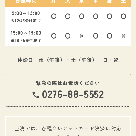
診療時間
月
火
水
木
金
土
9:00～13:00
〇
〇
〇
〇
〇
〇
※12:45受付終了
15:00～19:00
〇
〇
×
〇
〇
×
※18:45受付終了
休診日：水（午後）・土（午後）・日・祝
緊急の際はお電話ください
0276-88-5552
当院では、各種クレジットカード決済に対応