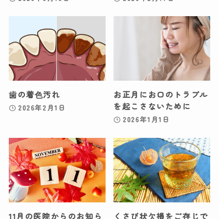
⻭の着⾊汚れ
お正月にお口のトラブル
を起こさないために
2026年2月1日
2026年1月1日
11月の医院からのお知ら
くさび状⽋損をご存じで